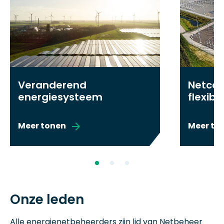
Veranderend
Netcap
energiesysteem
flexibil
Meer tonen
Meer to
Onze leden
Alle energienetbeheerders zijn lid van Netbeheer