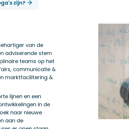
ga's zijn?
ehartiger van de
en adviserende stem
iplinaire teams op het
ffairs, communicatie &
n marktfacilitering &
rte lijnen en een
ontwikkelingen in de
zoek naar nieuwe
wen aan de
tures er open staan.