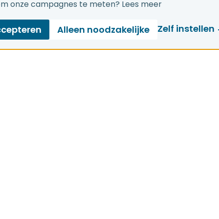
om onze campagnes te meten?
Lees meer
Zelf instellen
ccepteren
Alleen noodzakelijke
naar
Over ons
 missie
Over Netbeheer Neder
ws
Onze leden
 thema's
Ons team
caties
Werken bij
es
Contact