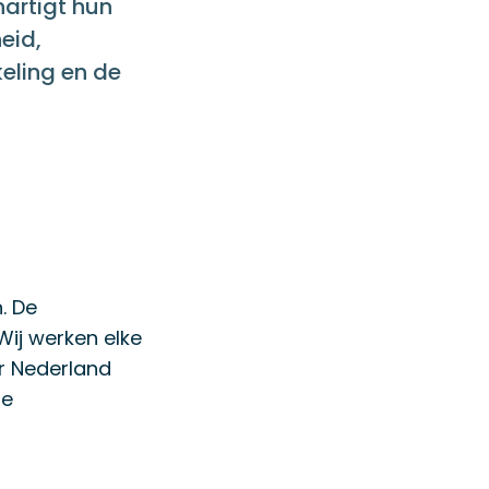
artigt hun
eid,
eling en de
. De
 Wij werken elke
er Nederland
de