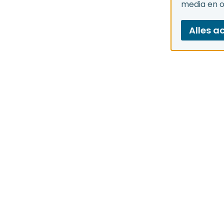
media en 
Alles a
Snel 
Onze
Nieu
Onze
Publi
Cod