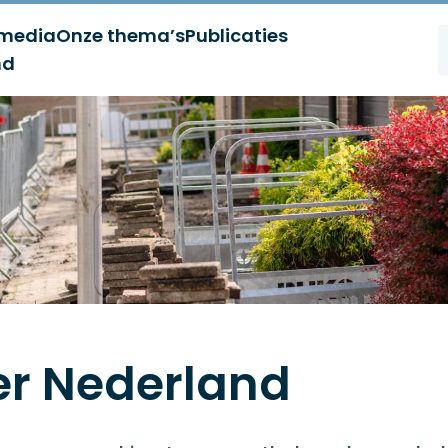
 media
Onze thema’s
Publicaties
nd
er Nederland