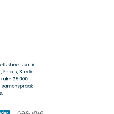
netbeheerders in
 Enexis, Stedin,
 ruim 25.000
we samenspraak
s.