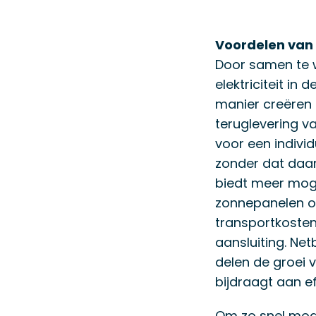
Voordelen van
Door samen te w
elektriciteit i
manier creëren
teruglevering van
voor een individ
zonder dat daa
biedt meer moge
zonnepanelen of
transportkosten
aansluiting. Ne
delen de groei 
bijdraagt aan ef
Om zo snel moge