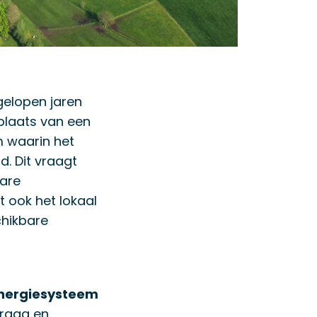
fgelopen jaren
 plaats van een
m waarin het
d. Dit vraagt
bare
 ook het lokaal
chikbare
 energiesysteem
vraag en