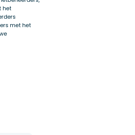
t het
erders
ers met het
uwe