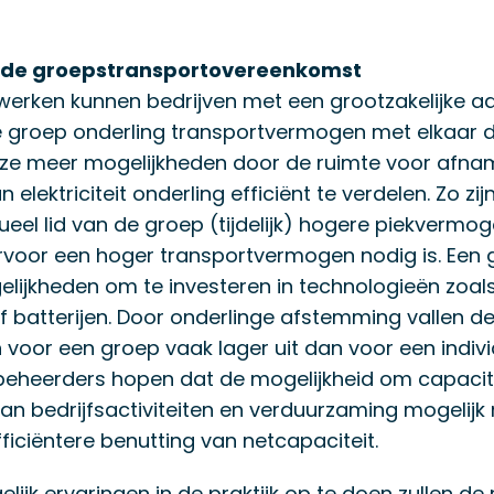
 de groepstransportovereenkomst
erken kunnen bedrijven met een grootzakelijke aa
n de groep onderling transportvermogen met elkaar d
 ze meer mogelijkheden door de ruimte voor afna
 elektriciteit onderling efficiënt te verdelen. Zo zij
ueel lid van de groep (tijdelijk) hogere piekvermo
rvoor een hoger transportvermogen nodig is. Een
lijkheden om te investeren in technologieën zoals
 batterijen. Door onderlinge afstemming vallen d
 voor een groep vaak lager uit dan voor een indiv
tbeheerders hopen dat de mogelijkheid om capacite
van bedrijfsactiviteiten en verduurzaming mogelij
ficiëntere benutting van netcapaciteit.
lijk ervaringen in de praktijk op te doen zullen de