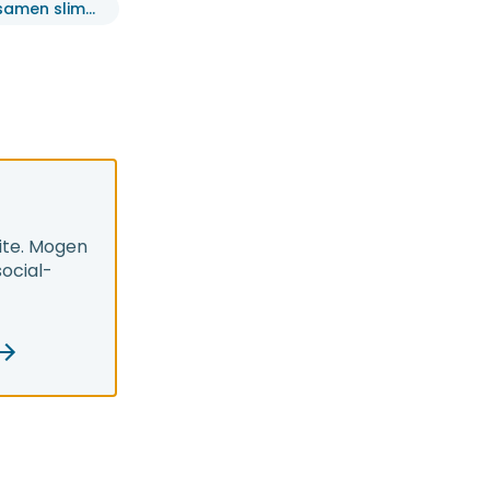
Energiehubs: samen slimmer omgaan met lokale energie
ite. Mogen
social-