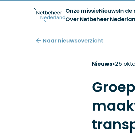
Onze missie
Nieuws
In de
Over Netbeheer Nederla
Naar nieuwsoverzicht
Nieuws
•
25 okt
Groep
maakt
trans