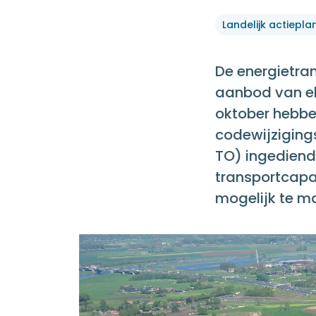
De energietra
aanbod van ele
oktober hebbe
codewijziging
TO) ingediend
transportcapa
mogelijk te m