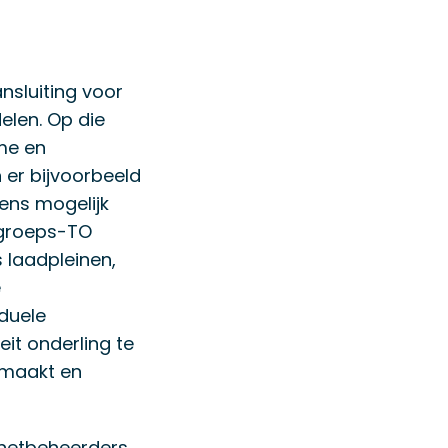
nsluiting voor
elen. Op die
me en
n er bijvoorbeeld
gens mogelijk
 groeps-TO
 laadpleinen,
e
iduele
it onderling te
k maakt en
 netbeheerders,