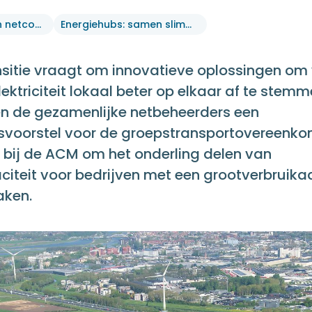
Landelijk actieplan netcongestie
Energiehubs: samen slimmer omgaan met lokale energie
nsitie vraagt om innovatieve oplossingen om
ktriciteit lokaal beter op elkaar af te stemm
n de gezamenlijke netbeheerders een
svoorstel voor de groepstransportovereenk
 bij de ACM om het onderling delen van
citeit voor bedrijven met een grootverbruika
aken.