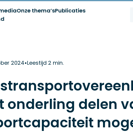
 media
Onze thema’s
Publicaties
nd
ober 2024
•
Leestijd 2 min.
stransportoveree
 onderling delen v
portcapaciteit moge