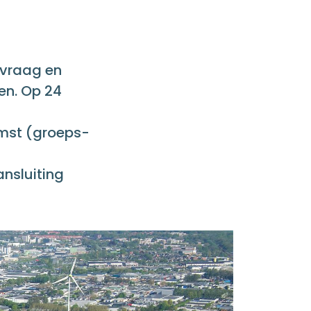
 vraag en
en. Op 24
omst (groeps-
ansluiting