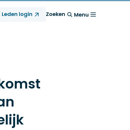
Leden login
Zoeken
Menu
nkomst
an
lijk