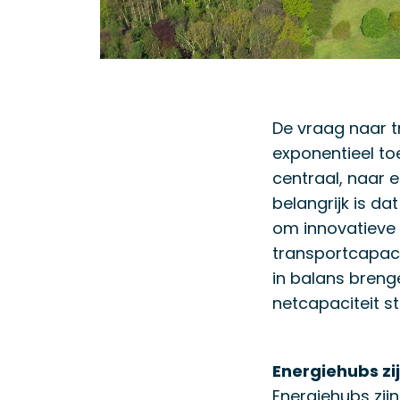
De vraag naar tr
exponentieel to
centraal, naar 
belangrijk is da
om innovatieve
transportcapaci
in balans bren
netcapaciteit st
Energiehubs zi
Energiehubs zij