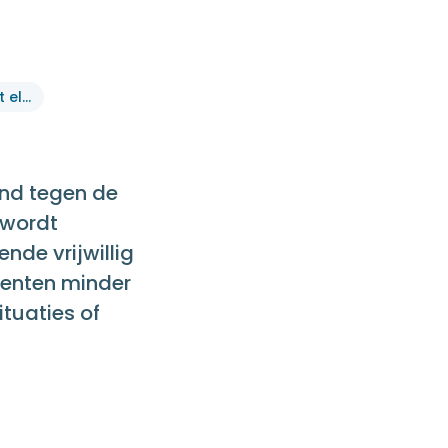
Flexibel gebruik van het elektriciteitsnet
and tegen de
 wordt
de vrijwillig
menten minder
tuaties of