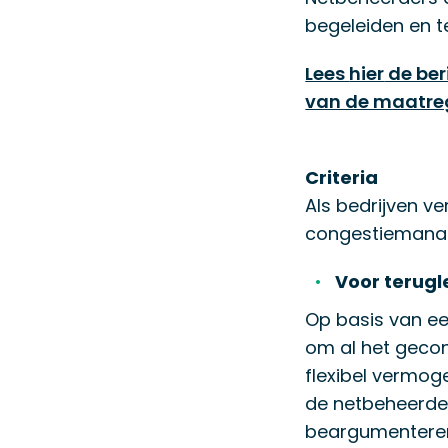
begeleiden en 
Lees
hier
de ber
van de maatre
Criteria
Als bedrijven v
congestiemanag
Voor terugl
Op basis van ee
om al het geco
flexibel vermoge
de netbeheerder 
beargumenteren