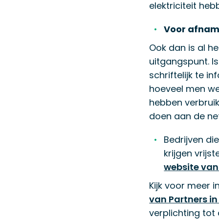
elektriciteit h
Voor afna
Ook dan is al 
uitgangspunt. I
schriftelijk te 
hoeveel men wel
hebben verbruik
doen aan de ne
Bedrijven di
krijgen vrij
website va
Kijk voor meer
van Partners in
verplichting to