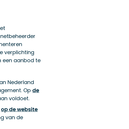
et
e netbeheerder
umenteren
 verplichting
en een aanbod te
 van Nederland
anagement. Op
de
an voldoet.
t
op de
website
ng van de