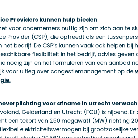
ice Providers kunnen hulp bieden
et voor ondernemers nuttig zijn om zich aan te slu
ce Provider (CSP), die optreedt als een tussenper
het bedrijf. De CSP’s kunnen vaak ook helpen bij het
chikbare flexibiliteit in het bedrijf, advies geven 
e nodig zijn en het formuleren van een aanbod ri
Kijk voor uitleg over congestiemanagement op de
gie.
everplichting voor afname in Utrecht verwach
levoland, Gelderland en Utrecht (FGU) is nijpend. Er 
echt een tekort van 250 megawatt (MW) richting 20
lexibel elektriciteitsvermogen bij grootzakelijke ve
t heeft slechts 20 MW aan potentieel opgeleverd, t