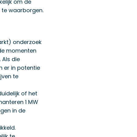
kelijk om de
n te waarborgen.
arkt) onderzoek
alde momenten
 Als die
 er in potentie
jven te
idelijk of het
 hanteren 1 MW
gen in de
kkeld.
ijk te