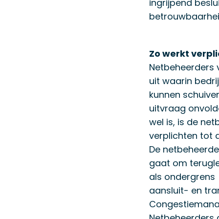
ingrijpend beslu
betrouwbaarheid
Zo werkt verp
Netbeheerders 
uit waarin bedr
kunnen schuiven 
uitvraag onvold
wel is, is de n
verplichten to
De netbeheerder
gaat om terugle
als ondergrens
aansluit- en tr
Congestiemanage
Netbeheerders d