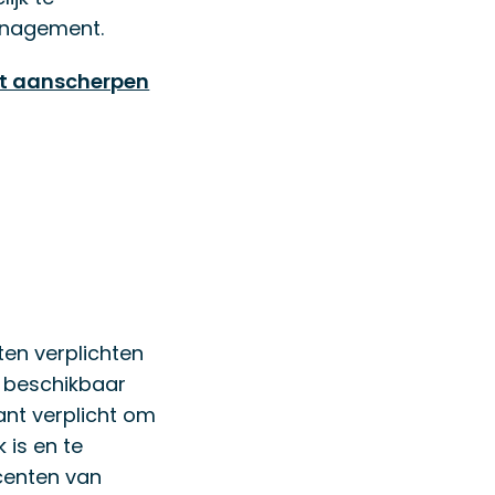
anagement.
et aanscherpen
ten verplichten
s beschikbaar
lant verplicht om
 is en te
centen van