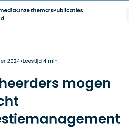
 media
Onze thema’s
Publicaties
nd
ber 2024
•
Leestijd 4 min.
heerders mogen
cht
estiemanagement