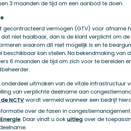
ebben 3 maanden de tijd om een aanbod te doen.
me
het gecontracteerd vermogen (GTV) voor afname h
s dat niet haalbaar, dan is de klant verplicht om d
informeren waarom dit niet mogelijk is en te bearg
 beschikbaar kan stellen. Na bekendmaking van de
ers 6 maanden de tijd om zich voor te bereiden 
tbeheerder.
e onderdeel uitmaken van de vitale infrastructuur
stelling van verplichte deelname aan congestiem
n de NCTV
wordt vermeld wanneer een bedrijf hiera
 informatie over de fasen in congestiemanagemen
 Energie
. Daar vindt u ook
uitleg
over de toepassi
t deelname.