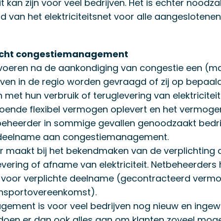
it kan zijn voor veel bedrijven. Het is echter noodza
 van het elektriciteitsnet voor alle aangeslotene
licht congestiemanagement
voeren na de aankondiging van congestie een (m
ijven in de regio worden gevraagd of zij op bepa
met hun verbruik of teruglevering van elektriciteit.
oende flexibel vermogen oplevert en het vermogen
etbeheerder in sommige gevallen genoodzaakt bedri
t deelname aan congestiemanagement.
 maakt bij het bekendmaken van de verplichting du
vering of afname van elektriciteit. Netbeheerders
 voor verplichte deelname (gecontracteerd vermo
ansportovereenkomst).
ment is voor veel bedrijven nog nieuw en ingewi
oen er dan ook alles aan om klanten zoveel mogel