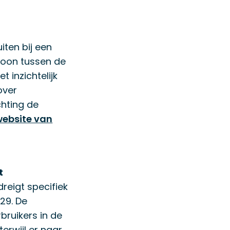
iten bij een
soon tussen de
 inzichtelijk
over
chting de
website van
t
dreigt specifiek
29. De
rbruikers in de
erwijl er naar