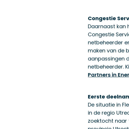
Congestie Serv
Daarnaast kan h
Congestie Servi
netbeheerder en 
maken van de bes
aanpassingen di
netbeheerder. 
Partners in Ener
Eerste deelnam
De situatie in F
in de regio Utr
zoektocht naar f
provincie Utrech