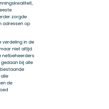
ningskwaliteit,
meeste
erder zorgde
en adressen op
 verdeling in de
ar niet altijd.
de netbeheerders
 gedaan bij alle
n bestaande
alle
men de
goed