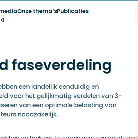
 media
Onze thema’s
Publicaties
nd
id faseverdeling
bben een landelijk eenduidig en
ld voor het gelijkmatig verdelen van 3-
liseren van een optimale belasting van
ateurs noodzakelijk.
hebben de taak om te zorgen voor een goede span