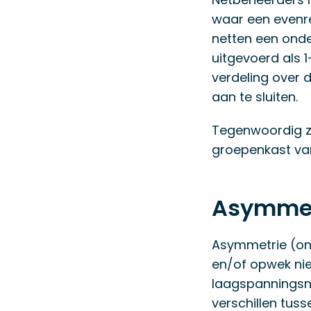
waar een evenre
netten een onde
uitgevoerd als 
verdeling over 
aan te sluiten.
Tegenwoordig zi
groepenkast van
Asymmet
Asymmetrie (onge
en/of opwek nie
laagspanningsn
verschillen tuss