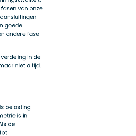
 fasen van onze
saansluitingen
en goede
en andere fase
verdeling in de
ar niet altijd.
ls belasting
etrie is in
Als de
tot