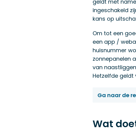
geldt met name 
ingeschakeld zi
kans op uitscha
Om tot een goe
een app / webap
huisnummer wor
zonnepanelen a
van naastligge
Hetzelfde geld
Ga naar de 
Wat doe