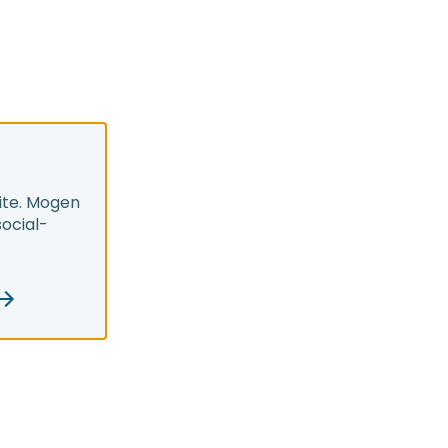
ite. Mogen
social-
Volg ons