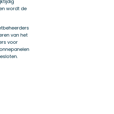
tijdig
 en wordt de
netbeheerders
oeren van het
ers voor
zonnepanelen
esloten.