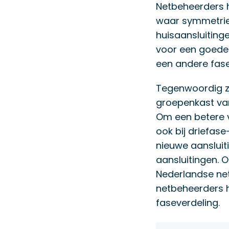
Netbeheerders 
waar symmetrie 
huisaansluiting
voor een goede 
een andere fase 
Tegenwoordig zi
groepenkast van
Om een betere v
ook bij driefase
nieuwe aanslui
aansluitingen. 
Nederlandse ne
netbeheerders h
faseverdeling.