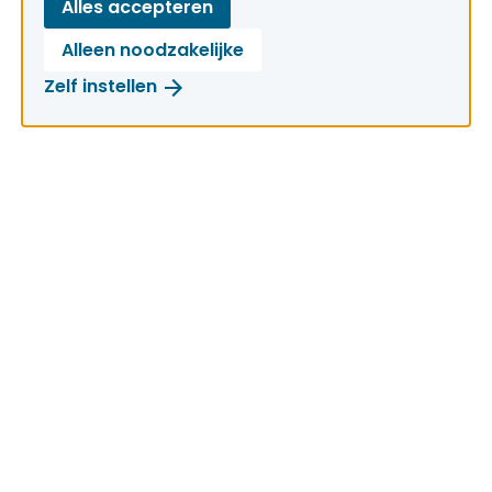
Alles accepteren
Alleen noodzakelijke
Zelf instellen
Snel naar
Onze missie
Nieuws
Onze thema's
Publicaties
Codes
Over ons
Over Netbeheer Nederland